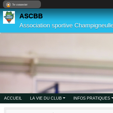
Panneau de gestion des cookies
Se connecter
ASCBB
Association sportive Champigneulle
ACCUEIL
LA VIE DU CLUB
INFOS PRATIQUES